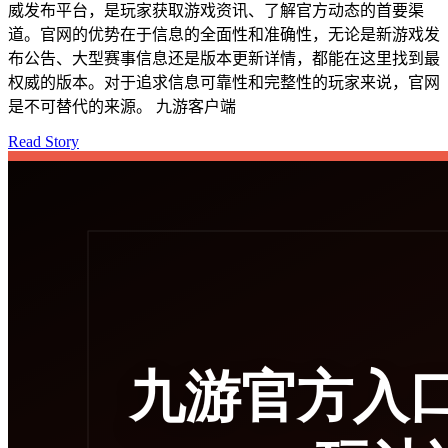
威发布平台，是玩家获取游戏资讯、了解官方动态的首要渠
道。官网的优势在于信息的全面性和准确性，无论是新游戏发
布公告、大型赛事信息还是版本更新详情，都能在这里找到最
权威的版本。对于追求信息可靠性和完整性的玩家来说，官网
是不可替代的来源。 九游客户端
Read Story