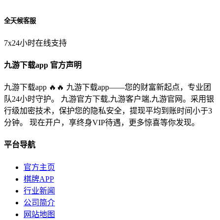
全天候客服
7x24小时在线支持
九游下载app 官方声明
九游下载app 🔥🔥 九游下载app——您的财富新起点，专业团
队24小时守护。 九游官方下载,九游客户端,九游官网。采用银
行级加密技术，保护您的隐私安全，提现平均到账时间小于3
分钟。 现在开户，享终身VIP待遇，更多惊喜等你发现。
平台导航
官方主页
棋牌APP
行业新闻
公司简介
网站地图