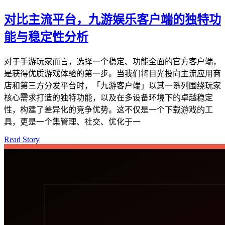
对比主流平台，九游娱乐客户端的独特功
能与稳定性分析
对于手游玩家而言，选择一个稳定、功能全面的官方客户端，
是获得优质游戏体验的第一步。当我们将目光投向主流应用商
店和第三方分发平台时，「九游客户端」以其一系列围绕玩家
核心需求打造的独特功能，以及在多设备环境下的卓越稳定
性，构建了差异化的竞争优势。这不仅是一个下载游戏的工
具，更是一个集管理、社交、优化于一
Read Story