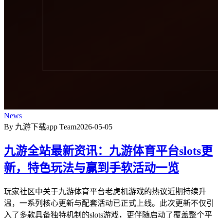
News
By 九游下载app Team
2026-05-05
九游全站最新资讯：九游体育平台slots更
新，特色玩法与赢到手软活动一览
玩家社区中关于九游体育平台老虎机游戏的热议近期持续升
温，一系列核心更新与配套活动已正式上线。此次更新不仅引
入了多款具备独特机制的slots游戏，更伴随启动了覆盖整个平