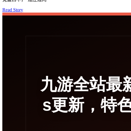
Read Story