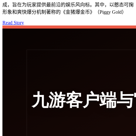
成，旨在为玩家提供最前沿的娱乐风向标。其中，以憨态可掬
形象和爽快爆分机制著称的《金猪爆金币》（Piggy Gold）
Read Story