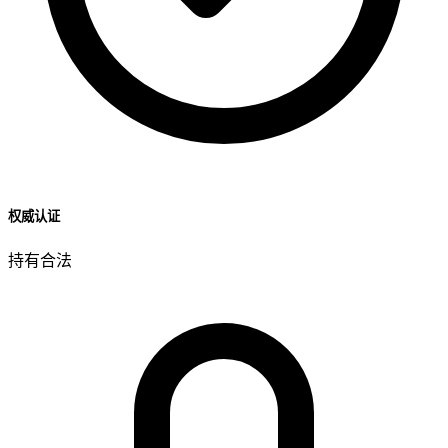
权威认证
持有合法