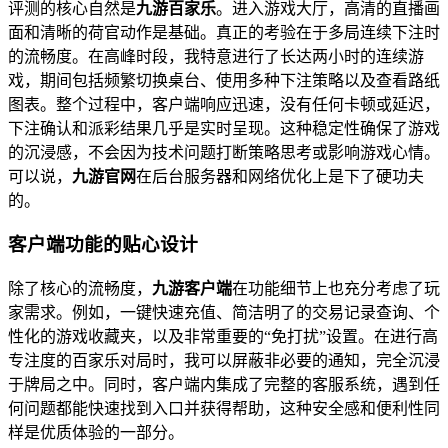
评测的核心自然是
九游百家乐
。进入游戏大厅，高清的直播画
面和清晰的荷官动作是基础。真正的考验在于多局连续下注时
的流畅度。在高峰时段，我特意进行了长达两小时的连续游
戏，期间包括频繁切换桌台、使用多种下注策略以及查看路纸
图表。整个过程中，客户端响应迅速，没有任何卡顿或延迟，
下注确认和派彩结果几乎是实时呈现。这种稳定性确保了游戏
的沉浸感，不会因为技术问题打断策略思考或影响游戏心情。
可以说，
九游官网
在后台服务器和网络优化上是下了硬功夫
的。
客户端功能的贴心设计
除了核心的流畅度，
九游客户端
在功能细节上也充分考虑了玩
家需求。例如，一键快速充值、简洁明了的交易记录查询、个
性化的游戏收藏夹，以及非常重要的“免打扰”设置。在进行高
专注度的百家乐对局时，我可以屏蔽非必要的通知，完全沉浸
于牌局之中。同时，客户端内集成了完整的客服系统，遇到任
何问题都能快速找到入口并获得帮助，这种安全感和便利性同
样是优质体验的一部分。