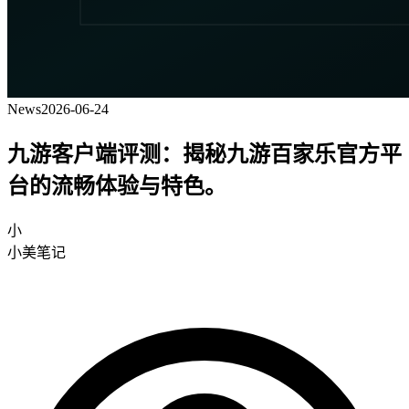
News
2026-06-24
九游客户端评测：揭秘九游百家乐官方平
台的流畅体验与特色。
小
小美笔记