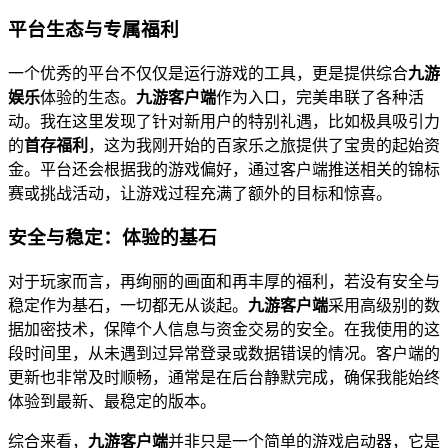
平台生态与专属福利
一个优秀的平台不仅仅是运行游戏的工具，更是提供综合
九游
娱乐
体验的生态。
九游客户端
作为入口，完美串联了各种活
动。我在这里发现了针对新用户的特别礼遇，比如极具吸引力
的
首存福利
，这为我刚开始的百家乐之旅提供了宝贵的起始资
金。平台还会根据我的游戏偏好，通过客户端推送相关的锦标
赛或挑战活动，让游戏过程充满了额外的目标和惊喜。
安全与稳定：体验的基石
对于玩家而言，再绚丽的画面和再丰厚的福利，若没有安全与
稳定作为基石，一切都无从谈起。
九游客户端
采用高级别的数
据加密技术，保障个人信息与资金交易的安全。在我使用的这
段时间里，从未遇到过异常登录或数据错误的情况。客户端的
更新也非常及时顺畅，通常是在后台静默完成，确保我能始终
体验到最新、最稳定的版本。
综合来看，
九游客户端
并非只是一个简单的游戏启动器，它是