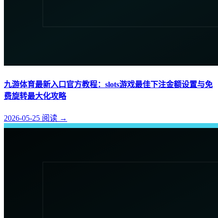
九游体育最新入口官方教程：slots游戏最佳下注金额设置与免
费旋转最大化攻略
2026-05-25
阅读
→