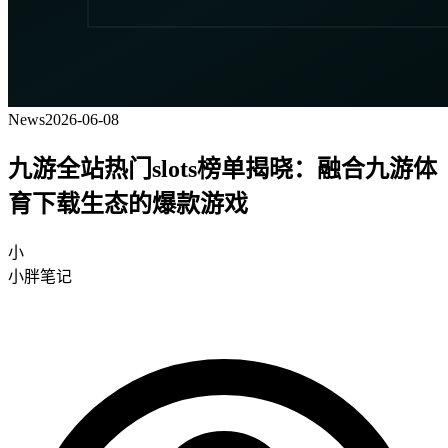
News
2026-06-08
九游全站热门slots榜单揭晓：融合九游体
育下载生态的爆款游戏
小
小胖笔记