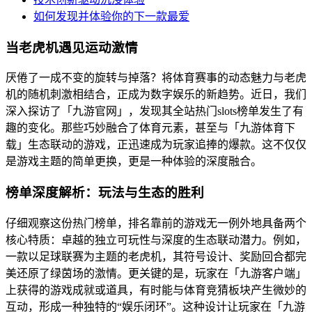
如何发现并体验你的下一款最爱
当老虎机遇见运动激情
厌倦了一成不变的旋转与掉落？将体育赛事的动态魅力与老虎
机的随机刺激相结合，正成为数字娱乐的新趋势。近日，我们
深入探访了「九游官网」，发现其全站热门slots榜单发生了有
趣的变化。那些巧妙融合了体育元素，甚至与「九游体育下
载」生态联动的游戏，正迅速成为玩家追捧的爆款。这不仅仅
是游戏主题的简单更换，更是一种体验的深度融合。
榜单深度解析：玩法与生态的胜利
仔细观察这份热门榜单，排名靠前的游戏无一例外地具备两个
核心特质：卓越的独立可玩性与深度的生态联动潜力。例如，
一款以足球联赛为主题的老虎机，其符号设计、奖励回合都完
美还原了绿茵场的激情。更关键的是，玩家在「九游客户端」
上获得的游戏成就或道具，有时能与体育竞猜板块产生微妙的
互动，形成一种独特的“娱乐闭环”。这种设计让玩家在「九游