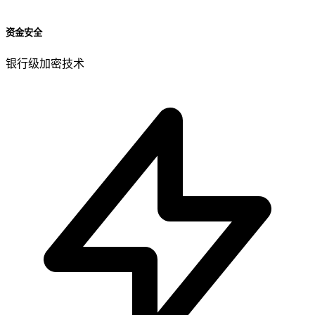
资金安全
银行级加密技术