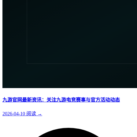
九游官网最新资讯：关注九游电竞赛事与官方活动动态
2026-04-10
阅读
→