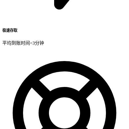
极速存取
平均到账时间<3分钟