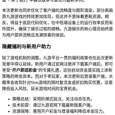
置”-“关于我们”中确认版本号是否为最新序列。
本次更新也同步优化了客户端的流畅度与图形渲染，部分高画
质九游游戏的特效更加炫目，但这并不意味着更耗资源。相
反，得益于底层代码优化，在中低端设备上的运行效率反而有
所提升，确保了娱乐过程的顺畅。九游娱乐的核心理念始终是
为用户提供流畅且充满惊喜的体验。
隐藏福利与新用户助力
除了游戏机制的调整，九游平台一贯的福利政策也在此次更新
背景中得以延续。新用户通过官网注册并下载客户端后，即可
享受“
开户即送彩金
”的专属礼遇，这份启动资金是实践上述新
策略的绝佳资本。而对于老玩家，本次更新后登录客户端，大
概率会收到针对Slots游戏的限时复活金或折扣购买优惠，这是
降低投入风险、延长游戏时间的宝贵机会。
策略总结：采用阶梯式投注，关注动态任务。
技术前提：通过九游官网下载最新版客户端。
资源保障：善用开户彩金与登录福利降低本金压力。