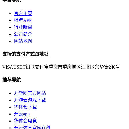
平台导航
官方主页
棋牌APP
行业新闻
公司简介
网站地图
支持的支付方式跟地址
VISA
USDT
银联
支付宝
重庆市重庆城区江北区兴华街246号
推荐导航
九游网官方网站
九游云游戏下载
华体会下载
开云app
华体会电竞
开云体育官网在线