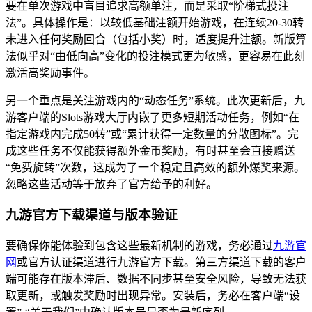
要在单次游戏中盲目追求高额单注，而是采取“阶梯式投注
法”。具体操作是：以较低基础注额开始游戏，在连续20-30转
未进入任何奖励回合（包括小奖）时，适度提升注额。新版算
法似乎对“由低向高”变化的投注模式更为敏感，更容易在此刻
激活高奖励事件。
另一个重点是关注游戏内的“动态任务”系统。此次更新后，九
游客户端的Slots游戏大厅内嵌了更多短期活动任务，例如“在
指定游戏内完成50转”或“累计获得一定数量的分散图标”。完
成这些任务不仅能获得额外金币奖励，有时甚至会直接赠送
“免费旋转”次数，这成为了一个稳定且高效的额外爆奖来源。
忽略这些活动等于放弃了官方给予的利好。
九游官方下载渠道与版本验证
要确保你能体验到包含这些最新机制的游戏，务必通过
九游官
网
或官方认证渠道进行九游官方下载。第三方渠道下载的客户
端可能存在版本滞后、数据不同步甚至安全风险，导致无法获
取更新，或触发奖励时出现异常。安装后，务必在客户端“设