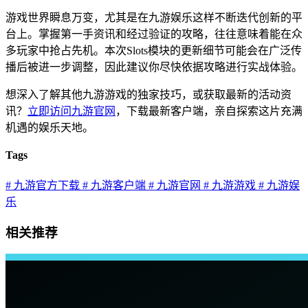
游戏世界瞬息万变，尤其是在九游娱乐这样不断迭代创新的平
台上。掌握第一手资讯和经过验证的攻略，往往意味着能在众
多玩家中抢占先机。本次Slots模块的更新细节可能会在广泛传
播后被进一步调整，因此建议你尽快依据攻略进行实战体验。
想深入了解其他九游游戏的独家技巧，或获取最新的活动资
讯？
立即访问九游官网
，下载最新客户端，亲自探索这片充满
机遇的娱乐天地。
Tags
# 九游官方下载
# 九游客户端
# 九游官网
# 九游游戏
# 九游娱
乐
相关推荐