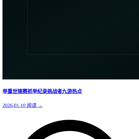
举重世锦赛抓举纪录挑战者九游热点
2026-01-10
阅读
→