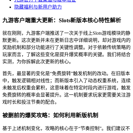
隐藏福利与新用户助力
九游客户端重大更新：Slots新版本核心特性解析
就在刚刚，九游客户端推送了一次关于线上Slots游戏模块的静
默更新。这次更新并未在更新日志中详细说明，却对游戏内的
奖励机制和部分功能进行了关键性调整。对于依赖传统策略的
玩家而言，了解这些变化是提升爆奖概率的关键。我们将结合
实测，为你拆解此次更新的核心。
首先，最显著的变化是“免费旋转”触发机制的改动。在旧版本
中，触发逻辑相对线性；而新版本引入了动态权重系统，连续
未触发后权重会累积，这意味着在特定时段内进行游戏，触发
免费旋转的概率会显著提升。这一机制要求玩家更需要关注游
戏时长和投注节奏的配合。
被删前的爆奖攻略：如何利用新版机制
基于上述机制变化，攻略的核心在于“节奏控制”。我们建议不