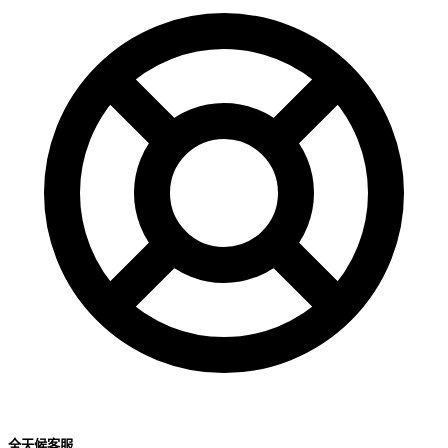
全天候客服