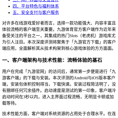
四、平台特色与福利体系
五、安全支付与客户服务
对许多在线游戏爱好者而言，选择一款功能强大、内容丰富且
体验流畅的客户端至关重要。九游体育官方客户端作为近年来
备受关注的平台之一，其集成的热门Slots（老虎机）游戏库尤
为引人注目。本次深度评测将聚焦于「九游官方下载」的客户
端应用，全面解析其从技术构架到核心游戏体验的方方面面。
一、客户端架构与技术性能：流畅体验的基石
用户在完成「九游官网」的访问后，通常第一步便是进行「九
游客户端」的下载与安装。本次评测的Android与iOS版本客户
端，安装包体积控制得当，下载快速。安装过程简洁明了，没
有捆绑任何冗余插件。启动速度是测试的第一印象，客户端冷
启动时间在3秒以内，进入主界面过程流畅，无明显卡顿或加
载等待。
技术性能方面，客户端对系统资源的占用处于合理水平。在连