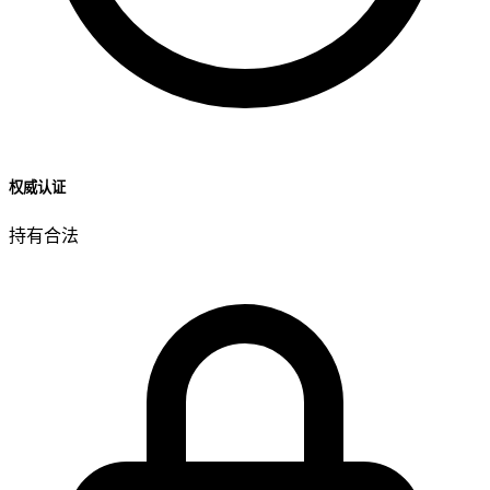
权威认证
持有合法