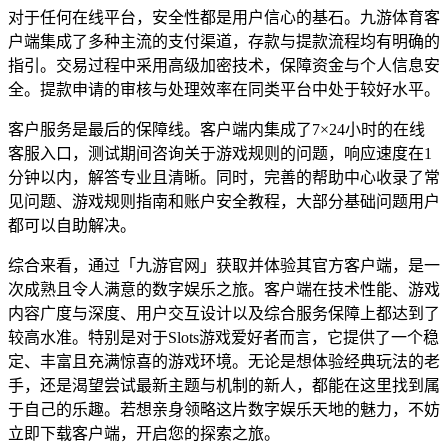
对于任何在线平台，安全性都是用户信心的基石。九游体育客
户端集成了多种主流的支付渠道，存款与提款流程均有明确的
指引。交易过程中采用高级加密技术，保障资金与个人信息安
全。提款申请的审核与处理效率在同类平台中处于较好水平。
客户服务是最后的保障线。客户端内集成了7×24小时的在线
客服入口，测试期间咨询关于游戏规则的问题，响应速度在1
分钟以内，解答专业且清晰。同时，完善的帮助中心收录了常
见问题、游戏规则指南和账户安全教程，大部分基础问题用户
都可以自助解决。
综合来看，通过「九游官网」获取并体验其官方客户端，是一
次成熟且令人满意的数字娱乐之旅。客户端在技术性能、游戏
内容广度与深度、用户交互设计以及综合服务保障上都达到了
较高水准。特别是对于Slots游戏爱好者而言，它提供了一个稳
定、丰富且充满惊喜的游戏环境。无论是想体验经典玩法的老
手，还是渴望尝试最新主题与机制的新人，都能在这里找到属
于自己的乐趣。若想亲身领略这片数字娱乐天地的魅力，不妨
立即下载客户端，开启您的探索之旅。