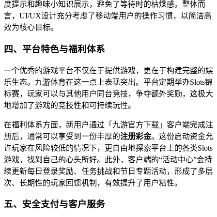
度提示和趣味小知识展示，避免了等待时的枯燥感。整体而
言，UI/UX设计充分考虑了移动端用户的操作习惯，以简洁高
效为核心目标。
四、平台特色与福利体系
一个优秀的游戏平台不仅在于提供游戏，更在于构建完整的娱
乐生态。九游体育在这一点上表现突出。平台定期举办Slots锦
标赛，玩家可以与其他用户同台竞技，争夺额外奖励，这极大
地增加了游戏的竞技性和可持续玩性。
在福利体系方面，新用户通过「九游官方下载」客户端完成注
册后，通常可以享受到一份丰厚的
注册彩金
。这份启动资金允
许玩家在风险较低的情况下，更自由地探索平台上的各类Slots
游戏，找到自己的心头所好。此外，客户端的“活动中心”会持
续更新每日登录奖励、任务挑战和节日专题活动，形成了多层
次、长期性的玩家回馈机制，有效提升了用户粘性。
五、安全支付与客户服务