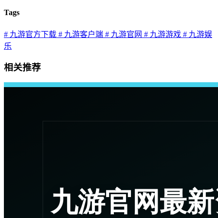
Tags
# 九游官方下载
# 九游客户端
# 九游官网
# 九游游戏
# 九游娱
乐
相关推荐