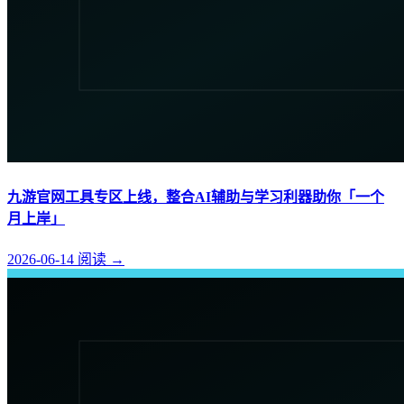
九游官网工具专区上线，整合AI辅助与学习利器助你「一个
月上岸」
2026-06-14
阅读
→