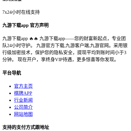
7x24小时在线支持
九游下载app 官方声明
九游下载app 🔥🔥 九游下载app——您的财富新起点，专业团
队24小时守护。 九游官方下载,九游客户端,九游官网。采用银
行级加密技术，保护您的隐私安全，提现平均到账时间小于3
分钟。 现在开户，享终身VIP待遇，更多惊喜等你发现。
平台导航
官方主页
棋牌APP
行业新闻
公司简介
网站地图
支持的支付方式跟地址