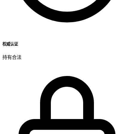
权威认证
持有合法