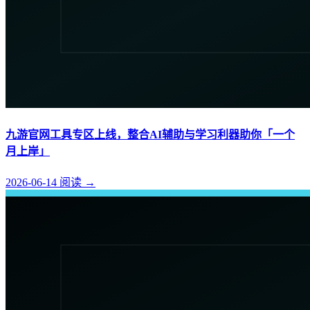
九游官网工具专区上线，整合AI辅助与学习利器助你「一个
月上岸」
2026-06-14
阅读
→