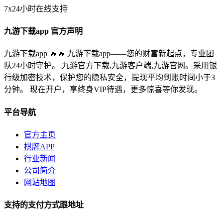
7x24小时在线支持
九游下载app 官方声明
九游下载app 🔥🔥 九游下载app——您的财富新起点，专业团
队24小时守护。 九游官方下载,九游客户端,九游官网。采用银
行级加密技术，保护您的隐私安全，提现平均到账时间小于3
分钟。 现在开户，享终身VIP待遇，更多惊喜等你发现。
平台导航
官方主页
棋牌APP
行业新闻
公司简介
网站地图
支持的支付方式跟地址