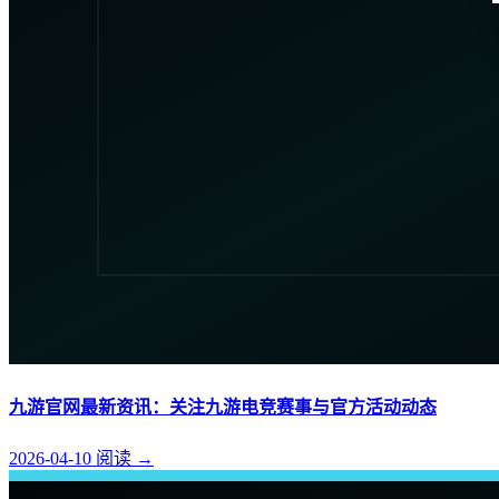
九游官网最新资讯：关注九游电竞赛事与官方活动动态
2026-04-10
阅读
→