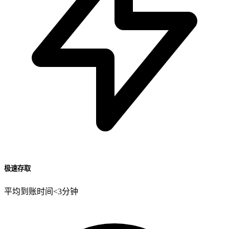
极速存取
平均到账时间<3分钟