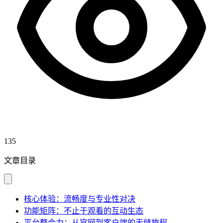
135
文章目录
核心体验：流畅度与专业性对决
功能矩阵：不止于观看的互动生态
平台整合力：从官网到客户端的无缝旅程