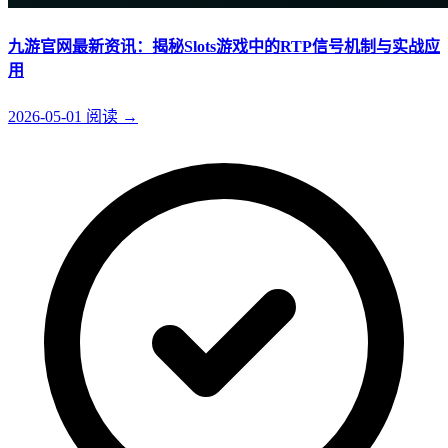
九游官网最新资讯：揭秘Slots游戏中的RTP信号机制与实战应
用
2026-05-01
阅读
→