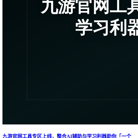
九游官网工具专区上线，整合AI辅助与学习利器助你「一个