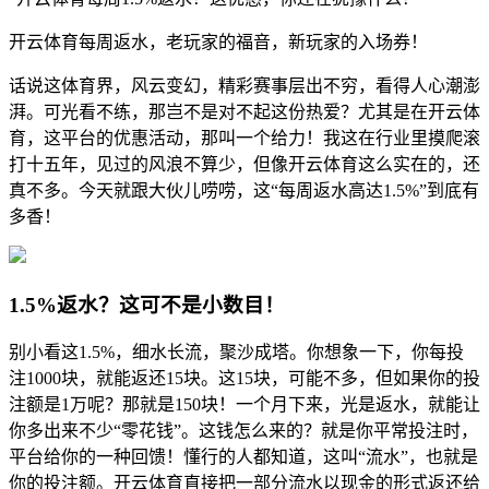
开云体育每周返水，老玩家的福音，新玩家的入场券！
话说这体育界，风云变幻，精彩赛事层出不穷，看得人心潮澎
湃。可光看不练，那岂不是对不起这份热爱？尤其是在开云体
育，这平台的优惠活动，那叫一个给力！我这在行业里摸爬滚
打十五年，见过的风浪不算少，但像开云体育这么实在的，还
真不多。今天就跟大伙儿唠唠，这“每周返水高达1.5%”到底有
多香！
1.5%返水？这可不是小数目！
别小看这1.5%，细水长流，聚沙成塔。你想象一下，你每投
注1000块，就能返还15块。这15块，可能不多，但如果你的投
注额是1万呢？那就是150块！一个月下来，光是返水，就能让
你多出来不少“零花钱”。这钱怎么来的？就是你平常投注时，
平台给你的一种回馈！懂行的人都知道，这叫“流水”，也就是
你的投注额。开云体育直接把一部分流水以现金的形式返还给