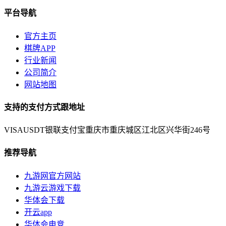
平台导航
官方主页
棋牌APP
行业新闻
公司简介
网站地图
支持的支付方式跟地址
VISA
USDT
银联
支付宝
重庆市重庆城区江北区兴华街246号
推荐导航
九游网官方网站
九游云游戏下载
华体会下载
开云app
华体会电竞