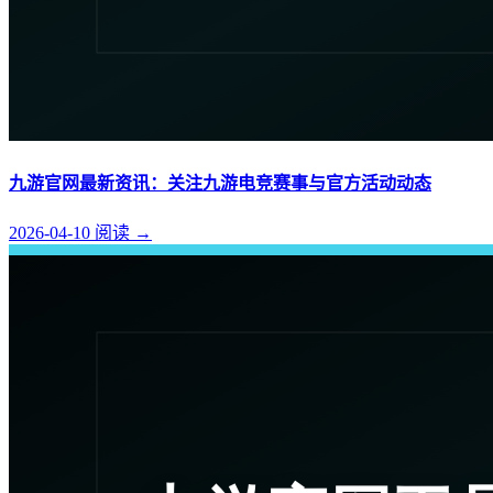
九游官网最新资讯：关注九游电竞赛事与官方活动动态
2026-04-10
阅读
→